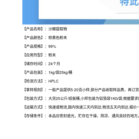
【产品名称】：沙棘提取物
【产品颜色】：棕黄色粉末
【产品规格】：99%
【应用剂型】：粉末
【储存时间】：24个月
【产品包装】：1kg/袋25kg/桶
【检测方法】：HPLC
【拿样规则】：一般产品提供5-20克小样,部分产品收取样品费，再订货
【包装方式】：大货25公斤/纸板桶,小样包装为铝箔袋1KG/袋,根据
【运输方式】：快递或物流,国内快递三天内到达,物流五天内到达.报价
【存储条件】：本品应密封遮光，贮存在干燥、阴凉、通风良好的地方