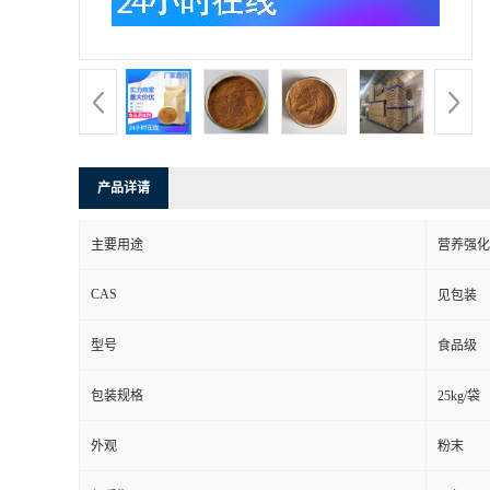
产品详请
主要用途
营养强化
CAS
见包装
型号
食品级
包装规格
25kg/袋
外观
粉末