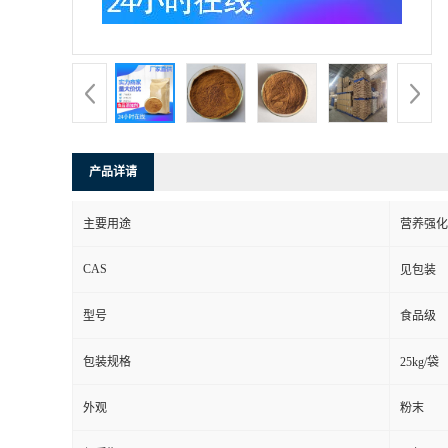
产品详请
主要用途
营养强化
CAS
见包装
型号
食品级
包装规格
25kg/袋
外观
粉末