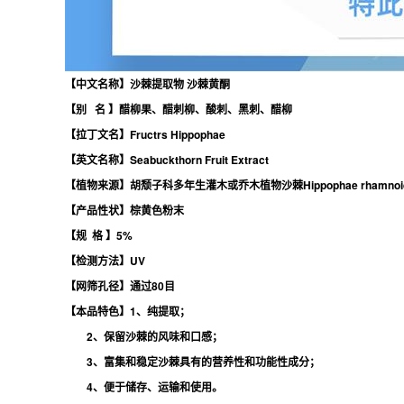
【中文名称】沙棘提取物 沙棘黄酮
【别 名 】醋柳果、醋刺柳、酸刺、黑刺、醋柳
【拉丁文名】Fructrs Hippophae
【英文名称】Seabuckthorn Fruit Extract
【植物来源】胡颓子科多年生灌木或乔木植物沙棘Hippophae rhamnoide
【产品性状】棕黄色粉末
【规 格 】5%
【检测方法】UV
【网筛孔径】通过80目
【本品特色】1、纯提取；
2、保留沙棘的风味和口感；
3、富集和稳定沙棘具有的营养性和功能性成分；
4、便于储存、运输和使用。