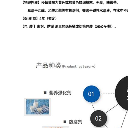
【物理性质】沙棘黄酮为黄色或棕黄色精细粉末。无臭，味微苦。
易溶于乙醇、乙酸乙酯等有机溶剂，微溶于碱性水溶液，在水中不
【保 质 期】2年（暂定）
【包 装 】密封、防潮 消毒的纸板桶或铝箔包装（25公斤/桶）。