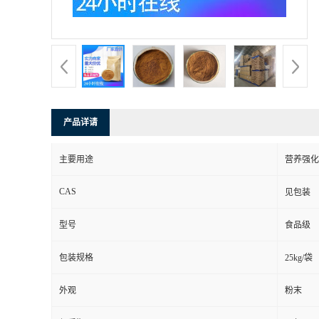
产品详请
主要用途
营养强化
CAS
见包装
型号
食品级
包装规格
25kg/袋
外观
粉末