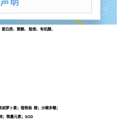
蛋白质、黄酮、 酚类、有机酸、
；类胡萝卜素；植物甾 醇；沙棘多糖；
物；微量元素；SOD