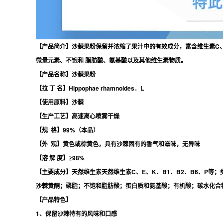
【产品简介】沙棘果粉保留并浓缩了果汁中的有效成分，富含维生素C、
微量元素、不饱和 脂肪酸、氨基酸以及其他维生素物质。
【产品名称】沙棘果粉
【拉 丁 名】Hippophae rhamnoides．L
【使用原料】沙棘
【生产工艺】高速离心喷雾干燥
【规 格】99%（本品）
【外 观】黄色或棕黄色，具有沙棘固有的香气和滋味，无异味
【溶 解 度】≥98%
【主要成分】天然维生素天然维生素C、E、K、B1、B2、B6、P等
沙棘黄酮；磷脂；不饱和脂肪酸；蛋白质和氨基酸；有机酸；碳水化合
【产品特色】
1、保留沙棘特有的风味和口感