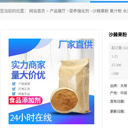
您当前的位置：
网站首页
>
产品展厅
>
营养强化剂
>
沙棘果粉 果汁粉 水
沙棘果粉
起订量 (公
1-25
25-500
≥500
品牌：
天顺
产地：
中国
发布日期：
更新日期：