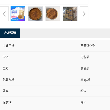
产品详请
主要用途
营养强化剂
CAS
见包装
型号
食品级
包装规格
25kg/袋
外观
粉末
保质期
两年