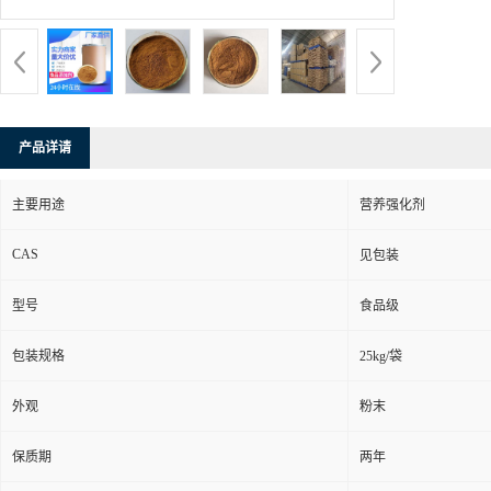
产品详请
主要用途
营养强化剂
CAS
见包装
型号
食品级
包装规格
25kg/袋
外观
粉末
保质期
两年