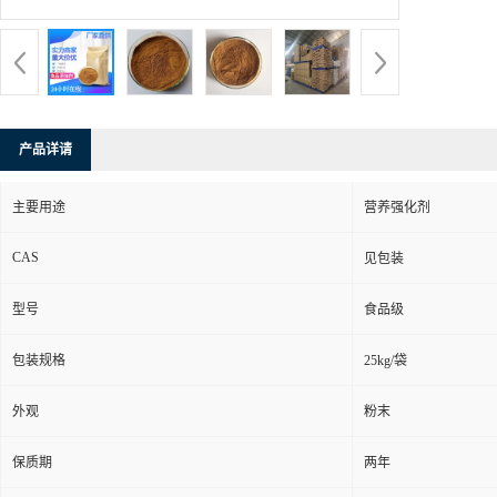
产品详请
主要用途
营养强化剂
CAS
见包装
型号
食品级
包装规格
25kg/袋
外观
粉末
保质期
两年