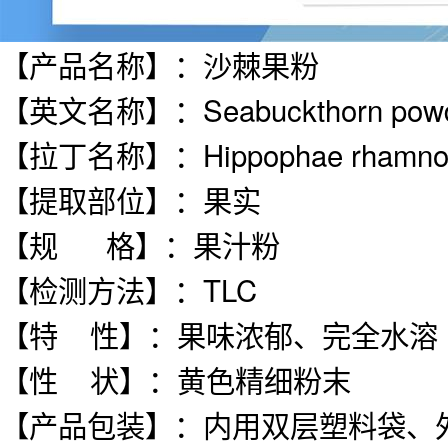
【
产品名称
】
：
沙棘果粉
【
英文名称
】
：
Seabuckthorn pow
【
拉丁名称
】
：
Hippophae rhamnoi
【
提取部位
】
：果实
【
规
格
】
：
果汁粉
【
检测方法
】
：
TLC
【特
性】
：
果味浓郁、完全水溶
【性
状
】
：
黄
色精细粉
末
【产品包装】：内用双层塑料袋、