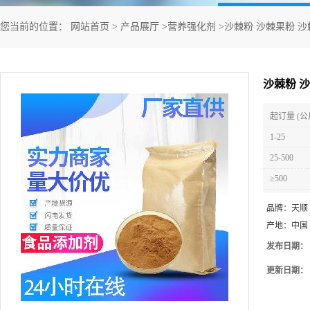
您当前的位置：
网站首页
>
产品展厅
>
营养强化剂
>
沙棘粉 沙棘果粉 
沙棘粉 
起订量 (公
1-25
25-500
≥500
品牌：
天顺
产地：
中国
发布日期：
更新日期：